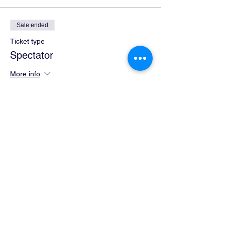
Sale ended
Ticket type
Spectator
More info
Price
€0.00
Sale ended
Ticket type
U23, AM, Frauen Elite
Price
€18.54
+€0.46 ticket service fee