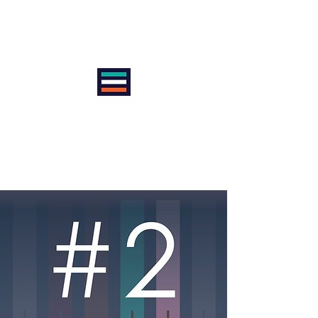
VIENNA INTERNATIONAL
CYCLE CLUB
AntiSexism | AntiRacism |
AntiDoping | ProEquality