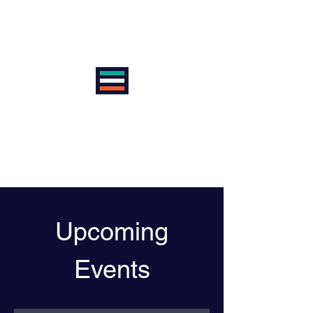
VIENNA INTERNATIONAL
CYCLE CLUB
AntiSexism | AntiRacism |
AntiDoping | ProEquality
Upcoming
Events