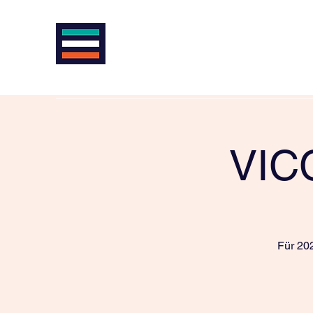
VIENNA INTERNATIONAL CYCLE
AntiSexism | AntiRacism | AntiDoping |
Home
News
About us
Cycling in Vienna
Racing
VICC
Für 20