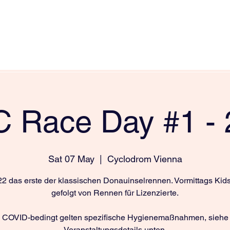
 CLUB
 ProEquality
 Division
Elite Women's Team
Race Days
 Race Day #1 -
Sat 07 May
  |  
Cyclodrom Vienna
22 das erste der klassischen Donauinselrennen. Vormittags Kid
gefolgt von Rennen für Lizenzierte.
COVID-bedingt gelten spezifische Hygienemaßnahmen, siehe
Veranstaltungsdetails unten.