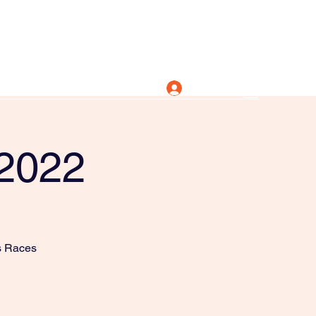
Log In
 2022
s Races