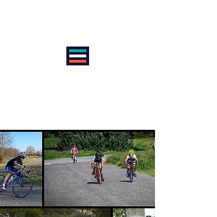
VIENNA INTERNATIONAL
CYCLE CLUB
AntiSexism | AntiRacism |
AntiDoping | ProEquality